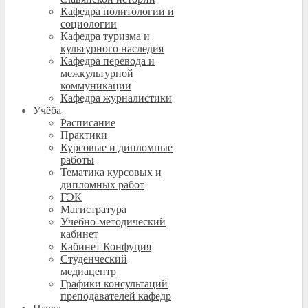
Кафедра политологии и
социологии
Кафедра туризма и
культурного наследия
Кафедра перевода и
межкультурной
коммуникации
Кафедра журналистики
Учёба
Расписание
Практики
Курсовые и дипломные
работы
Тематика курсовых и
дипломных работ
ГЭК
Магистратура
Учебно-методический
кабинет
Кабинет Конфуция
Студенческий
медиацентр
Графики консультаций
преподавателей кафедр