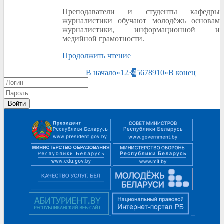
Преподаватели и студенты кафедры
журналистики обучают молодёжь основам
журналистики, информационной и
медийной грамотности.
Продолжить чтение
В начало
«
1
2
3
4
5
6
7
8
9
10
»
В конец
Войти