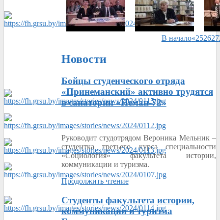
В начало
«
25
26
27
Новости
Бойцы студенческого отряда
«Принеманский» активно трудятся
в санатории «Неман-72»
Руководит студотрядом Вероника Мельник –
студентка третьего курса специальности
«Социология» факультета истории,
коммуникации и туризма.
Продолжить чтение
Cтуденты факультета истории,
коммуникации и туризма