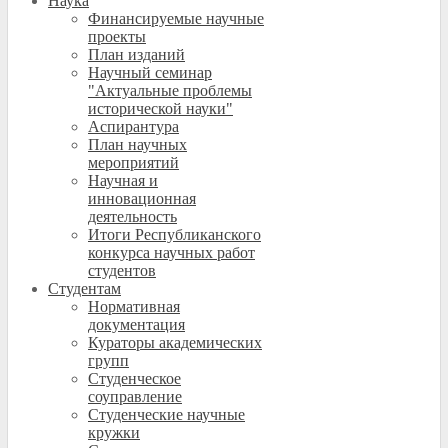
Наука
Финансируемые научные
проекты
План изданий
Научный семинар
"Актуальные проблемы
исторической науки"
Аспирантура
План научных
мероприятий
Научная и
инновационная
деятельность
Итоги Республиканского
конкурса научных работ
студентов
Студентам
Нормативная
документация
Кураторы академических
групп
Студенческое
соуправление
Студенческие научные
кружки