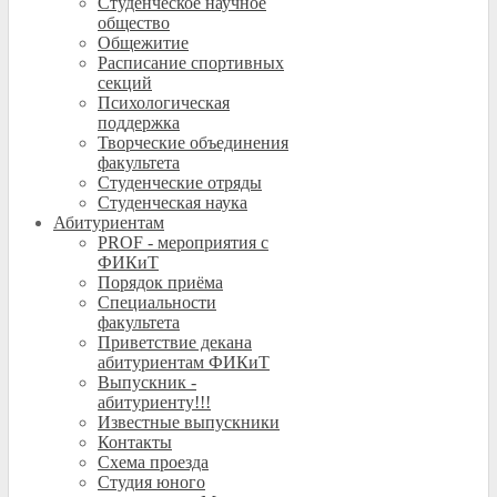
Студенческое научное
общество
Общежитие
Расписание спортивных
секций
Психологическая
поддержка
Творческие объединения
факультета
Студенческие отряды
Студенческая наука
Абитуриентам
PROF - мероприятия с
ФИКиТ
Порядок приёма
Специальности
факультета
Приветствие декана
абитуриентам ФИКиТ
Выпускник -
абитуриенту!!!
Известные выпускники
Контакты
Схема проезда
Студия юного