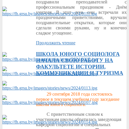
поздравили преподавателей с
профессиональным праздником - Днём
учителя. В этот день они встречали их
праздничными приветствиями, вручали
поздравительные открытки, которые они
сделали своими руками, ну и конечно
сладкое угощение.
Продолжить чтение
ШКОЛА ЮНОГО СОЦИОЛОГА
НАЧАЛА СВОЮ РАБОТУ НА
ФАКУЛЬТЕТЕ ИСТОРИИ,
КОММУНИКАЦИИ И ТУРИЗМА
29 сентября 2018 года состоялось
первое в текущем учебном году заседание
школы юного социолога.
С приветственным словом к
участникам школы обратилась заведующая
кафедрой социологии и специальных