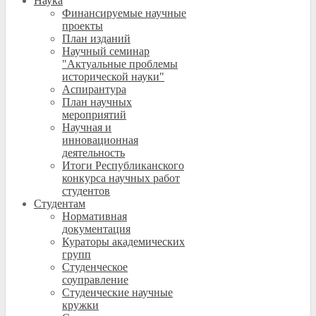
Наука
Финансируемые научные
проекты
План изданий
Научный семинар
"Актуальные проблемы
исторической науки"
Аспирантура
План научных
мероприятий
Научная и
инновационная
деятельность
Итоги Республиканского
конкурса научных работ
студентов
Студентам
Нормативная
документация
Кураторы академических
групп
Студенческое
соуправление
Студенческие научные
кружки