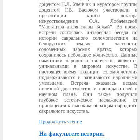
доцентом Н.Л. Улейчик и куратором группы
доцентом Г.В. Васюком участвовали в
презентации книги доктора
искусствоведения О.А. Лобачевской
"Мастацтва дзеля славы Божай". Во время
встречи состоялась интересная беседа по
истории сакрального соломоплетения на
белорусских землях, в частности,
соломенных царских вратах, которых
сохранилось небольшое количество. Данные
памятники народного творчества являются
уникальными в мировом искусстве. В
настоящее время традиции соломоплетения
поддерживаются и развиваются народными
умельцами. Встреча оказалась весьма
полезной для студентов и преподавателей в
научном плане. Они также получили
глубокое эстетическое наслаждение от
приобщения к высоким образцам народного
сакрального искусства.
Продолжить чтение
На факультете истории,