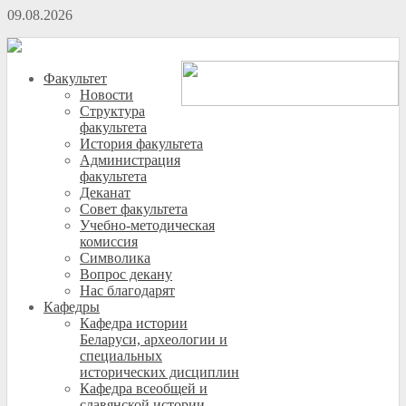
09.08.2026
Факультет
Новости
Структура
факультета
История факультета
Администрация
факультета
Деканат
Совет факультета
Учебно-методическая
комиссия
Символика
Вопрос декану
Нас благодарят
Кафедры
Кафедра истории
Беларуси, археологии и
специальных
исторических дисциплин
Кафедра всеобщей и
славянской истории