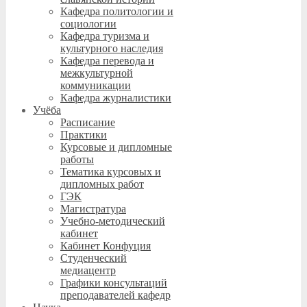
Кафедра политологии и
социологии
Кафедра туризма и
культурного наследия
Кафедра перевода и
межкультурной
коммуникации
Кафедра журналистики
Учёба
Расписание
Практики
Курсовые и дипломные
работы
Тематика курсовых и
дипломных работ
ГЭК
Магистратура
Учебно-методический
кабинет
Кабинет Конфуция
Студенческий
медиацентр
Графики консультаций
преподавателей кафедр