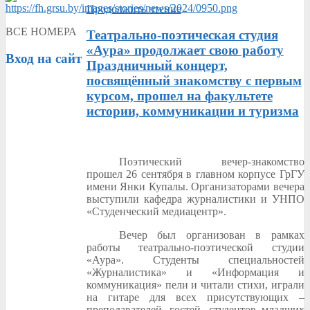
Продолжить чтение
ВСЕ НОМЕРА
Театрально-поэтическая студия
«Аура» продолжает свою работу
Вход
на сайт
Праздничный концерт,
посвящённый знакомству с первым
курсом, прошел на факультете
истории, коммуникации и туризма
Поэтический вечер-знакомство
прошел 26 сентября в главном корпусе ГрГУ
имени Янки Купалы. Организаторами вечера
выступили кафедра журналистики и УНПО
«Студенческий медиацентр».
Вечер был организован в рамках
работы театрально-поэтической студии
«Аура». Студенты специальностей
«Журналистика» и «Информация и
коммуникация» пели и читали стихи, играли
на гитаре для всех присутствующих –
преподавателей, гостей, студентов младших