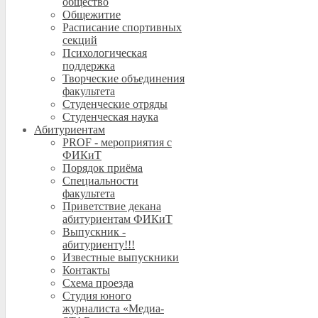
общество
Общежитие
Расписание спортивных
секций
Психологическая
поддержка
Творческие объединения
факультета
Студенческие отряды
Студенческая наука
Абитуриентам
PROF - мероприятия с
ФИКиТ
Порядок приёма
Специальности
факультета
Приветствие декана
абитуриентам ФИКиТ
Выпускник -
абитуриенту!!!
Известные выпускники
Контакты
Схема проезда
Студия юного
журналиста «Медиа-