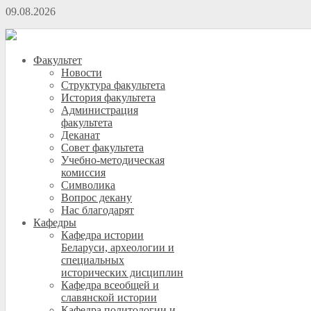
09.08.2026
Факультет
Новости
Структура факультета
История факультета
Администрация
факультета
Деканат
Совет факультета
Учебно-методическая
комиссия
Символика
Вопрос декану
Нас благодарят
Кафедры
Кафедра истории
Беларуси, археологии и
специальных
исторических дисциплин
Кафедра всеобщей и
славянской истории
Кафедра политологии и