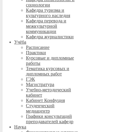
социологии
Кафедра туризма и
культурного наследия
Кафедра перевода и
межкультурной
коммуникации
Кафедра журналистики
Учёба
Расписание
Практики
Курсовые и дипломные
работы
Тематика курсовых и
дипломных работ
ГЭК
Магистратура
Учебно-методический
кабинет
Кабинет Конфуция
Студенческий
медиацентр
Графики консультаций
преподавателей кафедр
Наука