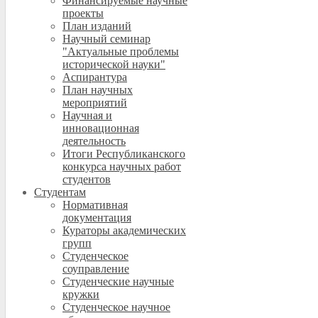
Финансируемые научные
проекты
План изданий
Научный семинар
"Актуальные проблемы
исторической науки"
Аспирантура
План научных
мероприятий
Научная и
инновационная
деятельность
Итоги Республиканского
конкурса научных работ
студентов
Студентам
Нормативная
документация
Кураторы академических
групп
Студенческое
соуправление
Студенческие научные
кружки
Студенческое научное