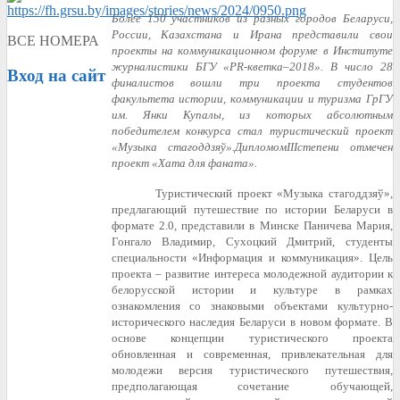
Более 150 участников из разных городов Беларуси,
России, Казахстана и Ирана представили свои
ВСЕ НОМЕРА
проекты на коммуникационном форуме в Институте
журналистики БГУ «PR-кветка–2018». В число 28
Вход
на сайт
финалистов вошли три проекта студентов
факультета истории, коммуникации и туризма ГрГУ
им. Янки Купалы, из которых абсолютным
победителем конкурса стал туристический проект
«Музыка стагоддзяў»
.
Д
иплом
ом
III
степени
отмечен
проект «Хата для фаната».
Туристический проект «Музыка стагоддзяў»,
предлагающий путешествие по истории Беларуси в
формате 2.0, представили в Минске Паничева Мария,
Гонгало Владимир, Сухоцкий Дмитрий, студенты
специальности «Информация и коммуникация». Цель
проекта – развитие интереса молодежной аудитории к
белорусской истории и культуре в рамках
ознакомления со знаковыми объектами культурно-
исторического наследия Беларуси в новом формате. В
основе концепции туристического проекта
обновленная и современная, привлекательная для
молодежи версия туристического путешествия,
предполагающая сочетание обучающей,