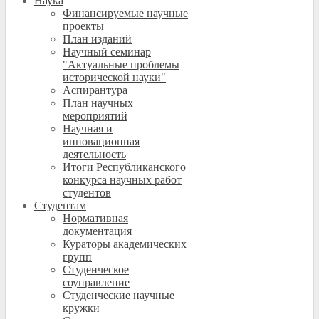
Наука
Финансируемые научные
проекты
План изданий
Научный семинар
"Актуальные проблемы
исторической науки"
Аспирантура
План научных
мероприятий
Научная и
инновационная
деятельность
Итоги Республиканского
конкурса научных работ
студентов
Студентам
Нормативная
документация
Кураторы академических
групп
Студенческое
соуправление
Студенческие научные
кружки