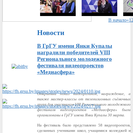
В начало
«
1
Новости
В ГрГУ имени Янки Купалы
наградили победителей VIII
Регионального молодежного
фестиваля видеопроектов
«Медиасфера»
Открытый показ видеороликов, награждение, а
также мастер-классы от телевизионных съёмочных
групп для участников VIII Регионального молодежного
фестиваля видеопроектов «Медиасфера» были
организованы в ГрГУ имени Янки Купалы 30 марта.
На фестиваль было представлено 58 видеопроектов,
сделанных учениками школ, учащимися колледжей и