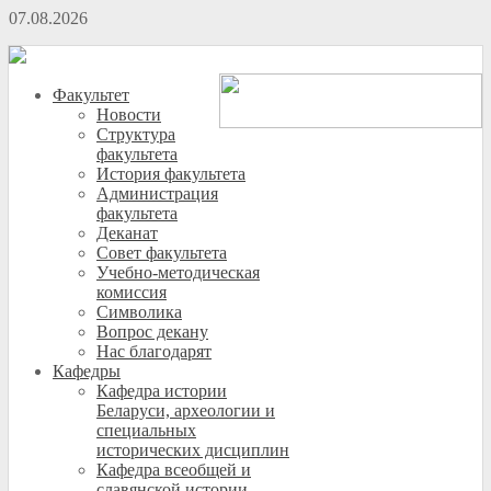
07.08.2026
Факультет
Новости
Структура
факультета
История факультета
Администрация
факультета
Деканат
Совет факультета
Учебно-методическая
комиссия
Символика
Вопрос декану
Нас благодарят
Кафедры
Кафедра истории
Беларуси, археологии и
специальных
исторических дисциплин
Кафедра всеобщей и
славянской истории