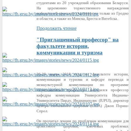
студентами из 20 учреждений образования Беларуси.
На церемонию торжественного награждения
победителей приехали участники не только из Гродно
и области, а также из Минска, Бреста и Витебска.
Продолжить чтение
"Приглашенный профессор" на
факультете истории,
коммуникации и туризма
26-28 марта 2018 года на факультете истории,
коммуникации и туризма и кафедре перевода и
межкультурной коммуникации по программе
«Приглашённый профессор» находился профессор
кафедры коммуникации Университета Индианы-
Университета Пирду, Индианаполис (IUPUI), директор
Центра глобального здоровья (США) Джон Пэриш-
Спрол.
Он прочитал лекции по проблемам коммуникации для
целостного здоровья, ключевых проблемах