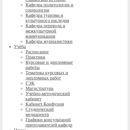
Кафедра политологии и
социологии
Кафедра туризма и
культурного наследия
Кафедра перевода и
межкультурной
коммуникации
Кафедра журналистики
Учёба
Расписание
Практики
Курсовые и дипломные
работы
Тематика курсовых и
дипломных работ
ГЭК
Магистратура
Учебно-методический
кабинет
Кабинет Конфуция
Студенческий
медиацентр
Графики консультаций
преподавателей кафедр