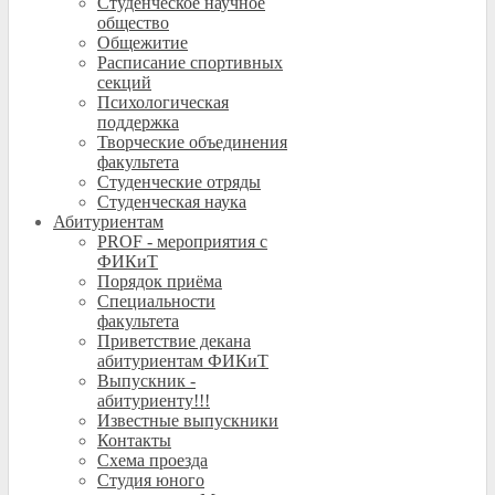
Студенческое научное
общество
Общежитие
Расписание спортивных
секций
Психологическая
поддержка
Творческие объединения
факультета
Студенческие отряды
Студенческая наука
Абитуриентам
PROF - мероприятия с
ФИКиТ
Порядок приёма
Специальности
факультета
Приветствие декана
абитуриентам ФИКиТ
Выпускник -
абитуриенту!!!
Известные выпускники
Контакты
Схема проезда
Студия юного