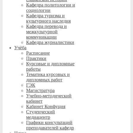
Кафедра политологии и
социологии
Кафедра туризма и
культурного наследия
Кафедра перевода и
межкультурной
коммуникации
Кафедра журналистики
Учёба
Расписание
Практики
Курсовые и дипломные
работы
Тематика курсовых и
дипломных работ
ГЭК
Магистратура
Учебно-методический
кабинет
Кабинет Конфуция
Студенческий
медиацентр
Графики консультаций
преподавателей кафедр