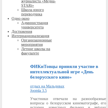
журналиста «Медиа-
STARt»
Школа юного
переводчика
Одно окно
Администрация
университета
Достижения
Интернационализация
Организационные
мероприятия
Летние школы на
факультете
ФИКиТовцы приняли участие в
интеллектуальной игре «День
белорусского кино»
отдых на Мальдивах
Joomla 3.5
Участники отвечали на разнообразные
вопросы о белорусском кинематографе, его
истории, известных фильмах и звёздах