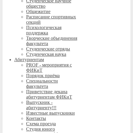
Студенческое научное
общество
Общежитие
Расписание спортивных
секций
Психологическая
поддержка
Творческие объединения
факультета
Студенческие отряды
Студенческая наука
Абитуриентам
PROF - мероприятия с
ФИКиТ
Порядок приёма
Специальности
факультета
Приветствие декана
абитуриентам ФИКиТ
Выпускник -
абитуриенту!!!
Известные выпускники
Контакты
Схема проезда
Студия юного