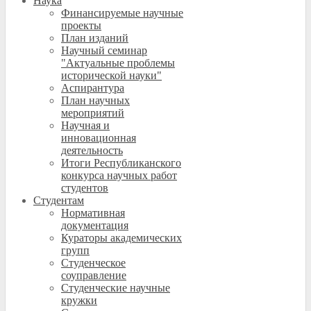
Наука
Финансируемые научные
проекты
План изданий
Научный семинар
"Актуальные проблемы
исторической науки"
Аспирантура
План научных
мероприятий
Научная и
инновационная
деятельность
Итоги Республиканского
конкурса научных работ
студентов
Студентам
Нормативная
документация
Кураторы академических
групп
Студенческое
соуправление
Студенческие научные
кружки