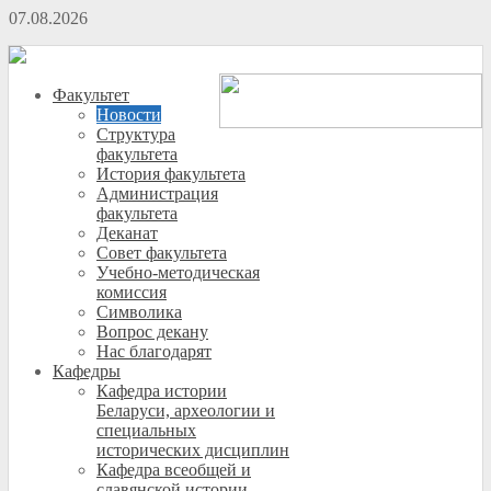
07.08.2026
Факультет
Новости
Структура
факультета
История факультета
Администрация
факультета
Деканат
Совет факультета
Учебно-методическая
комиссия
Символика
Вопрос декану
Нас благодарят
Кафедры
Кафедра истории
Беларуси, археологии и
специальных
исторических дисциплин
Кафедра всеобщей и
славянской истории