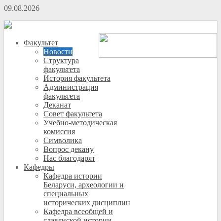
09.08.2026
Факультет
Новости
Структура
факультета
История факультета
Администрация
факультета
Деканат
Совет факультета
Учебно-методическая
комиссия
Символика
Вопрос декану
Нас благодарят
Кафедры
Кафедра истории
Беларуси, археологии и
специальных
исторических дисциплин
Кафедра всеобщей и
славянской истории