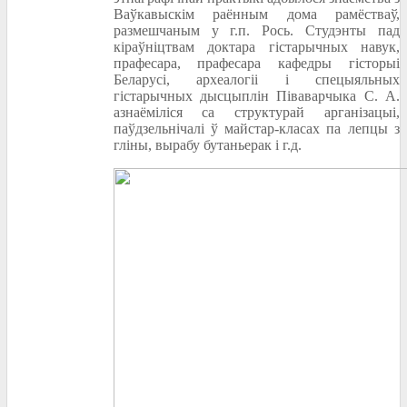
Ваўкавыскім раённым дома рамёстваў,
размешчаным у г.п. Рось. Студэнты пад
кіраўніцтвам доктара гістарычных навук,
прафесара, прафесара кафедры гісторыі
Беларусі, археалогіі і спецыяльных
гістарычных дысцыплін Піваварчыка С. А.
азнаёміліся са структурай арганізацыі,
паўдзельнічалі ў майстар-класах па лепцы з
гліны, вырабу бутаньерак і г.д.