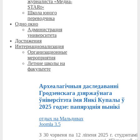
журналиста «Медиа-
STARt»
Школа юного
переводчика
Одно окно
Администрация
университета
Достижения
Интернационализация
Организационные
мероприятия
Летние школы на
факультете
Археалагічныя даследаванні
Гродзенскага дзяржаўнага
ўніверсітэта імя Янкі Купалы ў
2025 годзе: папярэднія вынікі
отдых на Мальдивах
Joomla 3.5
З 30 чэрвеня па 12 ліпеня 2025 г. студэнтамі