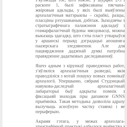
раскопе 1, былі зафіксаваны пясчана-
жвіровыя адклады, у якіх былі выяўлены
археалагічныя матэрыялы – скрабкі, разцы,
пласціны рэтушаваныя, дэбітаж. Зыходзячы з
стратыграфічнага палажэння адкладаў і
геамарфалагічнай будовы мясцовасці, можна
выказаць здагадку, што гэты пласт утварыўся
у аршанскі перыяд дэградацыі апошняга
паазерскага зледзянення. Але для
пацвярджэння дадзенай думкі патрэбна
правядзенне дадатковых даследаванняў.
Яшчэ адным з кірункаў праведзеных работ,
з’яўляліся археалагічныя разведкі, якія
праводзіліся з мэтай пошуку новых помнікаў
археалогіі. Упершыню, сябрамі Студэнцкай
навукова-даследчай археалагічнай
лабараторыі быў адкрыты помнік з
фіксацыяй знаходак пры дапамозе GNNS
прыёмніка. Такая методыка дазволіла адразу
вылучыць асноўную частку стаянкі і яе
перыферыю.
Акрамя гэтага, у межах археолага-
этнаграфічнай практыкі адбылося знаёмства з