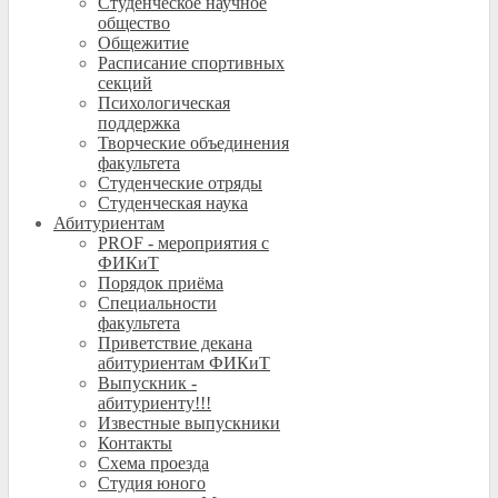
Студенческое научное
общество
Общежитие
Расписание спортивных
секций
Психологическая
поддержка
Творческие объединения
факультета
Студенческие отряды
Студенческая наука
Абитуриентам
PROF - мероприятия с
ФИКиТ
Порядок приёма
Специальности
факультета
Приветствие декана
абитуриентам ФИКиТ
Выпускник -
абитуриенту!!!
Известные выпускники
Контакты
Схема проезда
Студия юного