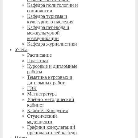
Кафедра политологии и
социологии
Кафедра туризма и
культурного наследия
Кафедра перевода и
межкультурной
коммуникации
Кафедра журналистики
Учёба
Расписание
Практики
Курсовые и дипломные
работы
Тематика курсовых и
дипломных работ
ГЭК
Магистратура
Учебно-методический
кабинет
Кабинет Конфуция
Студенческий
медиацентр
Графики консультаций
преподавателей кафедр