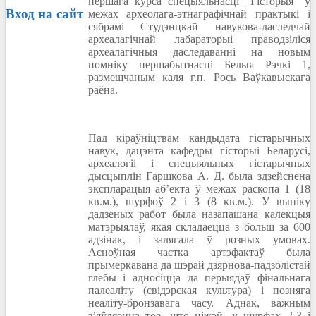
першага курса спецыяльнасці “Гісторыя” у
Вход
на сайт
межах археолага-этнаграфічнай практыкі і
сябрамі Студэнцкай навукова-даследчай
археалагічнай лабараторыі праводзіліся
археалагічныя даследаванні на новым
помніку першабытнасці Белыя Рэчкі 1,
размешчаным каля г.п. Рось Ваўкавыскага
раёна.
Пад кіраўніцтвам кандыдата гістарычных
навук, дацэнта кафедры гісторыі Беларусі,
археалогіі і спецыяльных гістарычных
дысцыплін Гаршкова А. Д. была здзейснена
экспларацыя аб’екта ў межах раскопа 1 (18
кв.м.), шурфоў 2 і 3 (8 кв.м.). У выніку
дадзеных работ была назапашана калекцыя
матэрыялаў, якая складаецца з больш за 600
адзінак, і залягала ў розных умовах.
Асноўная частка артэфактаў была
прымеркавана да шэрай дзярнова-падзолістай
глебы і адносіцца да перыядаў фінальнага
палеаліту (свідэрская культура) і позняга
неаліту-бронзавага часу. Аднак, важным
з’яўляецца тое, што ніжэй, у шурфах 2-3 і