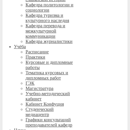
Кафедра политологии и
социологии
Кафедра туризма и
культурного наследия
Кафедра перевода и
межкультурной
коммуникации
Кафедра журналистики
Учёба
Расписание
Практики
Курсовые и дипломные
работы
Тематика курсовых и
дипломных работ
ГЭК
Магистратура
Учебно-методический
кабинет
Кабинет Конфуция
Студенческий
медиацентр
Графики консультаций
преподавателей кафедр