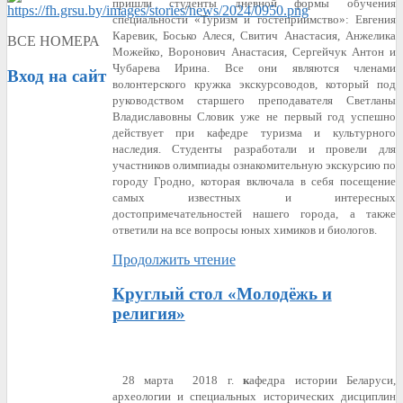
пришли студенты дневной формы обучения
специальности «Туризм и гостеприимство»: Евгения
Каревик, Босько Алеся, Свитич Анастасия, Анжелика
ВСЕ НОМЕРА
Можейко, Воронович Анастасия, Сергейчук Антон и
Чубарева Ирина. Все они являются членами
Вход
на сайт
волонтерского кружка экскурсоводов, который под
руководством старшего преподавателя Светланы
Владиславовны Словик уже не первый год успешно
действует при кафедре туризма и культурного
наследия. Студенты разработали и провели для
участников олимпиады ознакомительную экскурсию по
городу Гродно, которая включала в себя посещение
самых известных и интересных
достопримечательностей нашего города, а также
ответили на все вопросы юных химиков и биологов.
Продолжить чтение
Круглый стол «Молодёжь и
религия»
28 марта 2018 г.
к
афедра истории Беларуси,
археологии и специальных исторических дисциплин