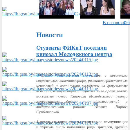
В начало
«
4
5
6
Новости
Студенты ФИКиТ посетили
кинозал Молодежного центра
С целью ознакомления студентов с новинками
современного кинематографа, развития нравственных
ценностей и воспитания молодежи на факультете
истории, коммуникации и туризма было организовано
посещение нового Кинозала Молодежного центра
заместителем декана по идеологической и
воспитательной работе Аветян Наринэ
Сумбатовной.
4 апреля студенты факультета истории, коммуникации
и туризма вновь пополнили ряды зрителей, дружно