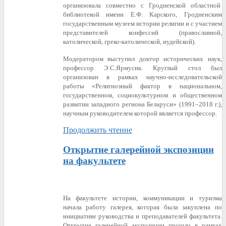
организовала совместно с Гродненской областной
библиотекой имени Е.Ф. Карского, Гродненским
государственным музеем истории религии и с участием
представителей конфессий (православной,
католической, греко-католической, иудейской).
Модератором выступил доктор исторических наук,
профессор Э.С.Ярмусик. Круглый стол был
организован в рамках научно-исследовательской
работы «Религиозный фактор в национальном,
государственном, социокультурном и общественном
развитии западного региона Беларуси» (1991–2018 г.),
научным руководителем которой является профессор.
Продолжить чтение
Открытие галерейной экспозиции
на факультете
На факультете истории, коммуникации и туризма
начала работу галерея, которая была закуплена по
инициативе руководства и преподавателей факультета.
Открытие галерейной экспозиции прошло в рамках