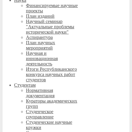
Наука
Финансируемые научные
проекты
План изданий
Научный семинар
"Актуальные проблемы
исторической науки"
Аспирантура
План научных
мероприятий
Научная и
инновационная
деятельность
Итоги Республиканского
конкурса научных работ
студентов
Студентам
Нормативная
документация
Кураторы академических
групп
Студенческое
соуправление
Студенческие научные
кружки