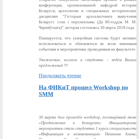
конференции, организованной кафедрой истории
Беларуси, археологии и специальных исторических
дисциплин “Гісторыя археалагічнага вывучэння
Беларусі: стан і перспектывы (Да 80-годдзя М. М.
Чарняўскага)”, которая состоялась 30 марта 2018 года.
Планируется, что галерейная система будет активно
использоваться и обновляться ко всем значимым
событиям и мероприятиям, проводимым на факультете.
Уважаемые, коллеги и студенты – ждём Ваших
предложений !!!
Продолжить чтение
На ФИКиТ прошел Workshop по
SMM
30 марта был проведён workshop, посвящённый теме
«Продвижение в Instagra
m
». Инициаторами
мероприятия стали студентки 1 курса специальности
«Информация и коммуникация» Пашкина Алина,