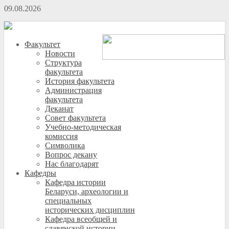
09.08.2026
Факультет
Новости
Структура
факультета
История факультета
Администрация
факультета
Деканат
Совет факультета
Учебно-методическая
комиссия
Символика
Вопрос декану
Нас благодарят
Кафедры
Кафедра истории
Беларуси, археологии и
специальных
исторических дисциплин
Кафедра всеобщей и
славянской истории