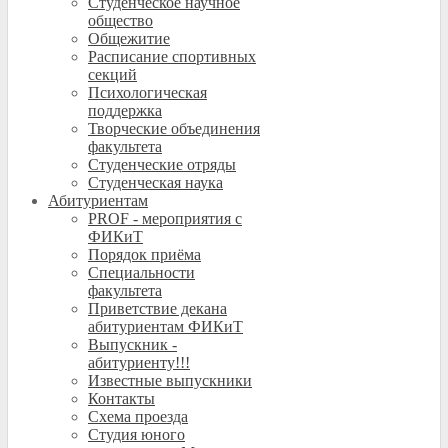
Студенческое научное
общество
Общежитие
Расписание спортивных
секций
Психологическая
поддержка
Творческие объединения
факультета
Студенческие отряды
Студенческая наука
Абитуриентам
PROF - мероприятия с
ФИКиТ
Порядок приёма
Специальности
факультета
Приветствие декана
абитуриентам ФИКиТ
Выпускник -
абитуриенту!!!
Известные выпускники
Контакты
Схема проезда
Студия юного