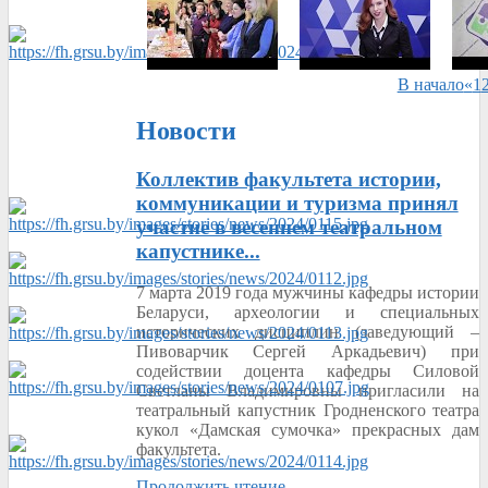
В начало
«
1
Новости
Коллектив факультета истории,
коммуникации и туризма принял
участие в весеннем театральном
капустнике...
7 марта 2019 года мужчины кафедры истории
Беларуси, археологии и специальных
исторических дисциплин (заведующий –
Пивоварчик Сергей Аркадьевич) при
содействии доцента кафедры Силовой
Светланы Владимировны пригласили на
театральный капустник Гродненского театра
кукол «Дамская сумочка» прекрасных дам
факультета.
Продолжить чтение