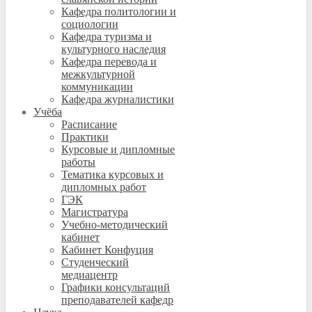
Кафедра политологии и
социологии
Кафедра туризма и
культурного наследия
Кафедра перевода и
межкультурной
коммуникации
Кафедра журналистики
Учёба
Расписание
Практики
Курсовые и дипломные
работы
Тематика курсовых и
дипломных работ
ГЭК
Магистратура
Учебно-методический
кабинет
Кабинет Конфуция
Студенческий
медиацентр
Графики консультаций
преподавателей кафедр