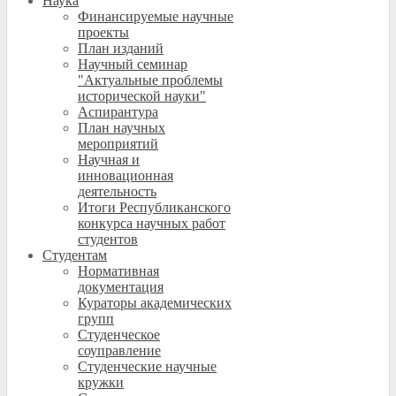
Наука
Финансируемые научные
проекты
План изданий
Научный семинар
"Актуальные проблемы
исторической науки"
Аспирантура
План научных
мероприятий
Научная и
инновационная
деятельность
Итоги Республиканского
конкурса научных работ
студентов
Студентам
Нормативная
документация
Кураторы академических
групп
Студенческое
соуправление
Студенческие научные
кружки